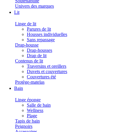
Soutenabilité
Univers des marques
Lit
Linge de lit
Parures de lit
Housses individuelles
Sans repassage
Drap-housse
Drap-housses
Drap de lit
Contenus de lit
Traversins et oreillers
Duvets et couvertures
Couvertures été
Protège-matelas
Bain
Linge éponge
Salle de bain
Wellness
Plage
Tapis de bain
Peignoirs
Accessoires