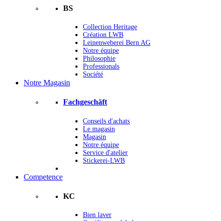
BS
Collection Heritage
Création LWB
Leinenweberei Bern AG
Notre équipe
Philosophie
Professionals
Société
Notre Magasin
Fachgeschäft
Conseils d'achats
Le magasin
Magasin
Notre équipe
Service d'atelier
Stickerei-LWB
Competence
KC
Bien laver