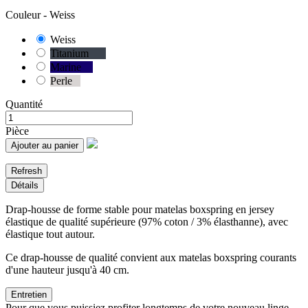
Couleur -
Weiss
Weiss
-26
Titanium
-10
Marine
-6
Perle
0
Quantité
Pièce
Ajouter au panier
Détails
Drap-housse de forme stable pour matelas boxspring en jersey
élastique de qualité supérieure (97% coton / 3% élasthanne), avec
élastique tout autour.
Ce drap-housse de qualité convient aux matelas boxspring courants
d'une hauteur jusqu'à 40 cm.
Entretien
Pour que vous puissiez profiter longtemps de votre nouveau linge,