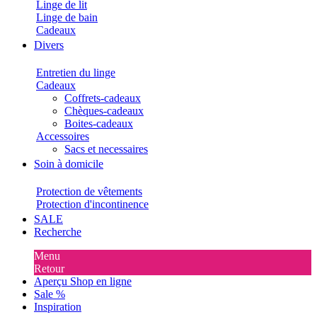
Linge de lit
Linge de bain
Cadeaux
Divers
Entretien du linge
Cadeaux
Coffrets-cadeaux
Chèques-cadeaux
Boites-cadeaux
Accessoires
Sacs et necessaires
Soin à domicile
Protection de vêtements
Protection d'incontinence
SALE
Recherche
Menu
Retour
Aperçu Shop en ligne
Sale %
Inspiration