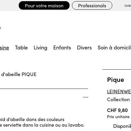
Pour votre maison
Professionals
Onli
sine
Table
Living
Enfants
Divers
Soin à domici
Pique
LEINENWE
Collection
CHF 9,80
Prix unitaire
nid d‘abeille dans des couleurs
 serviette dans la cuisine ou au lavabo.
Disponib