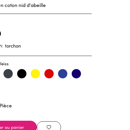
en coton nid d'abeille
n:
torchon
eiss
llgrau
Anthrazit
Schwarz
Gelb
Rot
Blau
Marine
Pièce
er au panier