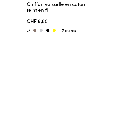
Chiffon vaisselle en coton
teint en fi
CHF 6,80
+ 7 autres
Taupe
Hellgrau
Schwarz
Gelb
Weiss