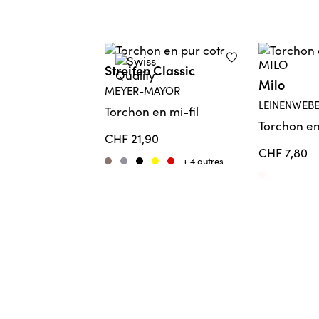
Streifen Classic
Milo
MEYER-MAYOR
LEINENWEBE
Torchon en mi-fil
Torchon en
CHF 21,90
CHF 7,80
+ 4 autres
Taupe
Grau
Schwarz
Gelb
Rot
Rohweiss