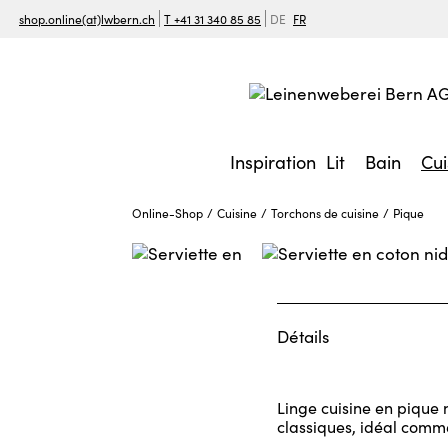
shop.online(at)lwbern.ch
T +41 31 340 85 85
DE
FR
Inspiration
Lit
Bain
Cui
Online-Shop
Cuisine
Torchons de cuisine
Pique
Détails
Linge cuisine en pique 
classiques, idéal comme