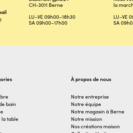
CH-3011 Berne
la march
ail
LU–VE 09h00–18h30
LU–VE 0
h
SA 09h00–17h00
SA 09h0
ories
À propos de nous
bre
Notre entreprise
 de bain
Notre équipe
ne
Notre magasin à Berne
 la table
Notre mission
Nos créations maison