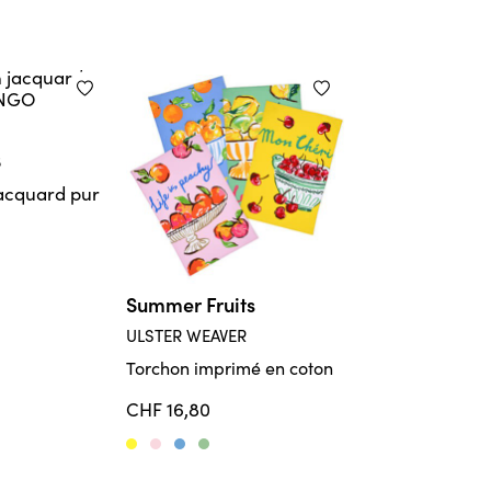
Maritim
B
CRÉATION LWB
acquard pur
Torchon en
jacq
coton
CHF 8,80
Tissé coloré
Summer Fruits
ULSTER WEAVER
Torchon
imprimé en coton
CHF 16,80
Giallo
Hellrosa
Mare
Verde