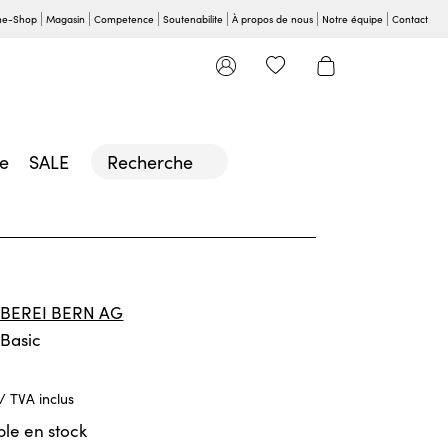
ne-Shop
Magasin
Competence
Soutenabilite
À propos de nous
Notre équipe
Contact
le
SALE
Recherche
BEREI BERN AG
 Basic
 / TVA inclus
le en stock