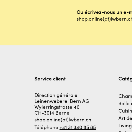
Ou écrivez-nous un e-m
shop.online(at)lwbern.c
Service client
Catég
Direction générale
Cham
Leinenweberei Bern AG
Salle
Wylerringstrasse 46
Cuisi
CH-3014 Berne
Art de
shop.online(at)lwbern.ch
Living
Téléphone
+41 31 340 85 85