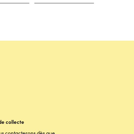
e collecte
us contacterons dès que