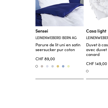
d’hygiène
Les articles faites su
Les articles déjà rédu
Sensei
Casa light
LEINENWEBEREI BERN AG
LEINENWEBER
Parure de lit uni en satin
Duvet à cas
seersucker pur coton
avec duvet
canard
CHF 89,00
CHF 149,00
Stone
Nuage
Silber
Gold
Azur
Spring
Weiss
Weiss