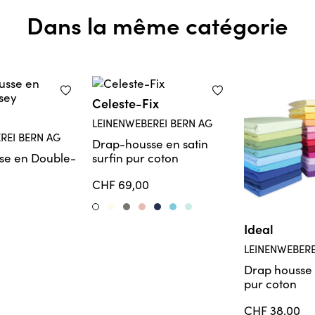
Dans la même catégorie
Celeste-Fix
LEINENWEBEREI BERN AG
REI BERN AG
Drap-housse en satin
se en Double-
surfin pur coton
CHF 69,00
Ivory
Coal
Nude
Navy
Crystal
Mint
Weiss
Ideal
LEINENWEBERE
Drap housse 
pur coton
CHF 38,00