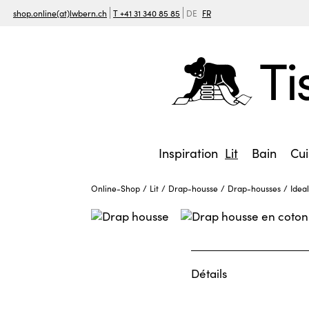
shop.online(at)lwbern.ch
T +41 31 340 85 85
DE
FR
Inspiration
Lit
Bain
Cui
Online-Shop
Lit
Drap-housse
Drap-housses
Ideal
Détails