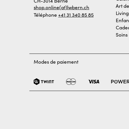
CH-3014 Berne
Art de
shop.online(at)lwbern.ch
Living
Téléphone
+41 31 340 85 85
Enfan
Cadea
Soins
Modes de paiement