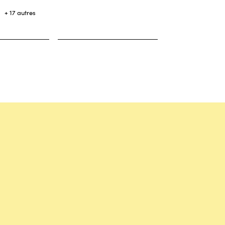
+ 17 autres
s
rom
Titanium