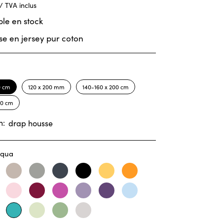
 / TVA inclus
le en stock
e en jersey pur coton
0 cm
120 x 200 mm
140-160 x 200 cm
00 cm
n:
drap housse
Aqua
llweiss
Basalt
Chrom
Titanium
Schwarz
Mais
Mandarine
t
Hellrosa
Burgund
Orchidee
Mauve
Brombeer
Hellblau
ue
Reseda
Olive
Perle
Aqua