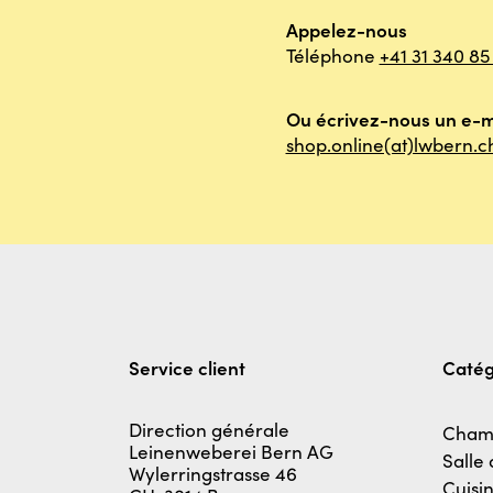
Appelez-nous
Téléphone
+41 31 340 85
Ou écrivez-nous un e-m
shop.online(at)lwbern.c
Service client
Catég
Direction générale
Cham
Leinenweberei Bern AG
Salle
Wylerringstrasse 46
Cuisi