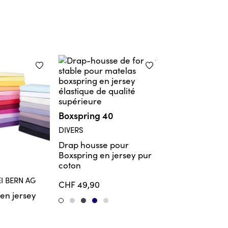
Bibi
DIVERS
Drap housse e
Boxspring 40
DIVERS
CHF 24,90
Drap housse pour
Natur
Silber
Vanil
Ro
Weiss
Boxspring en jersey pur
coton
I BERN AG
CHF 49,90
en jersey
Silber
Titanium
Marine
Perle
Weiss