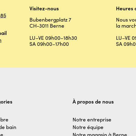
Visitez-nous
Heures d
 85
Bubenbergplatz 7
Nous vo
CH-3011 Berne
la march
ail
LU–VE 09h00–18h30
LU–VE 0
h
SA 09h00–17h00
SA 09h0
ories
À propos de nous
bre
Notre entreprise
 de bain
Notre équipe
ne
Notre magasin à Berne