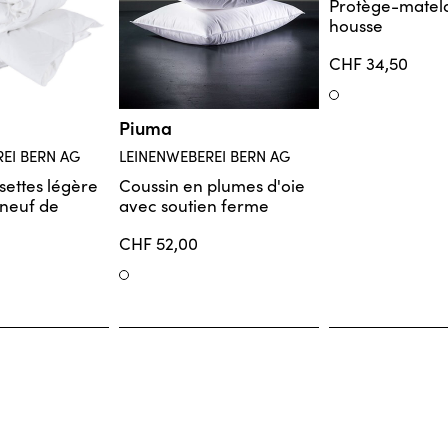
Protège-matel
r mesûre sont exclus de l'échange
housse
its sont exclus de l'échange
CHF 34,50
Weiss
Piuma
EI BERN AG
LEINENWEBEREI BERN AG
settes légère
Coussin en plumes d'oie
 neuf de
avec soutien ferme
CHF 52,00
Weiss