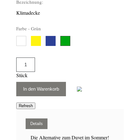
Bezeichnung:
Klimadecke
Farbe -
Grün
Gelb
Blau
Weiss
205
150
Grün
247
232
Stück
In den Warenkorb
Details
Die Alternative zum Duvet im Sommer!